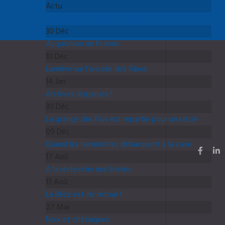
Actu
Reprise de l'ancienne chapelle
30 Déc
Acquisition de Pramin
10 Déc
Lumière sur l'ancolie des Alpes
14 Jan
Archives disparues !
30 Déc
La grange des Fios est repartie pour un siècle
09 Déc
Quand les humoristes débarquent à la cave
17 Aoû
A la recherche des limites
13 Aoû
La Rèze est de retour !
27 Mai
Noix et châtaignes