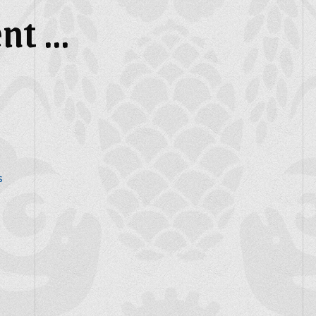
t ...
s