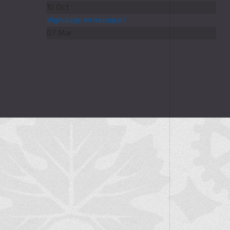
10 Oct
Vignolage en musique !
07 Mar